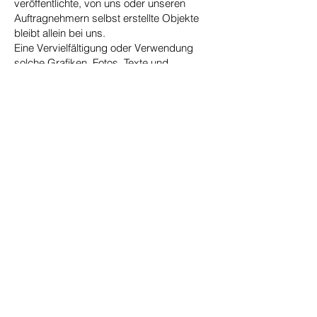
veröffentlichte, von uns oder unseren
Auftragnehmern selbst erstellte Objekte
bleibt allein bei uns.
Eine Vervielfältigung oder Verwendung
solche Grafiken, Fotos, Texte und
Animationen in anderen elektronischen
oder gedruckten Publikationen ist ohne
unsere ausdrückliche, schriftliche
Zustimmung nicht gestattet. Die Tatsache,
dass Grafiken, Animationen, Texte und
Fotos, an denen Dritte Urheberrechte
besitzen, im Rahmen dieses
Internetangebotes verfügbar gemacht
werden, berechtigt nicht zu der Annahme,
dass diese Inhalte ohne ausdrückliche,
schriftliche Zustimmung des jeweiligen
Rechtinhabers in anderen elektronischen
oder gedruckten Publikationen
veröffentlicht werden dürfen.
Rechtswirksamkeit dieses
Haftungsausschlusses: